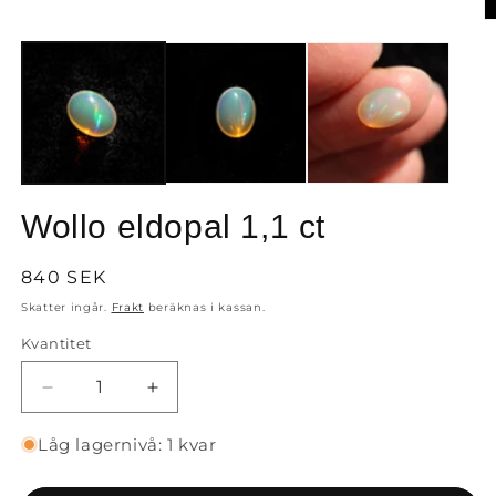
Öppna
mediet
Ö
1
m
i
2
modalfönster
i
m
Wollo eldopal 1,1 ct
Ordinarie
840 SEK
pris
Skatter ingår.
Frakt
beräknas i kassan.
Kvantitet
Minska
Öka
kvantitet
kvantitet
för
för
Låg lagernivå: 1 kvar
Wollo
Wollo
eldopal
eldopal