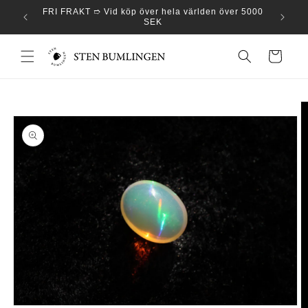
vidare
ge ✦ Vid
FRI FRAKT ➱ Vid köp över hela världen över 5000
10.000+
till
SEK
innehåll
Varukorg
vidare till
oduktinformation