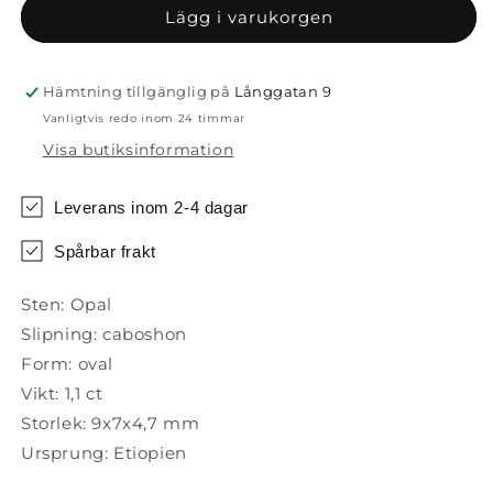
1,1
1,1
Lägg i varukorgen
ct
ct
Hämtning tillgänglig på
Långgatan 9
Vanligtvis redo inom 24 timmar
Visa butiksinformation
Leverans inom 2-4 dagar
Spårbar frakt
Sten: Opal
Slipning: caboshon
Form: oval
Vikt: 1,1 ct
Storlek: 9x7x4,7 mm
Ursprung: Etiopien